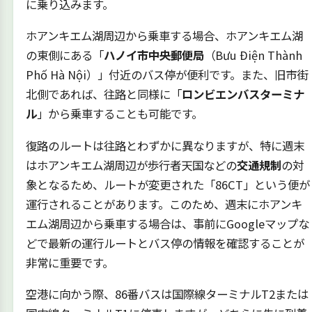
に乗り込みます。
ホアンキエム湖周辺から乗車する場合、ホアンキエム湖
の東側にある「
ハノイ市中央郵便局
（Bưu Điện Thành
Phố Hà Nội）」付近のバス停が便利です。また、旧市街
北側であれば、往路と同様に「
ロンビエンバスターミナ
ル
」から乗車することも可能です。
復路のルートは往路とわずかに異なりますが、特に週末
はホアンキエム湖周辺が歩行者天国などの
交通規制
の対
象となるため、ルートが変更された「86CT」という便が
運行されることがあります。このため、週末にホアンキ
エム湖周辺から乗車する場合は、事前にGoogleマップな
どで最新の運行ルートとバス停の情報を確認することが
非常に重要です。
空港に向かう際、86番バスは国際線ターミナルT2または