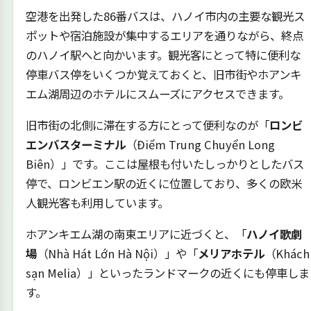
空港を出発した86番バスは、ハノイ市内の主要な観光ス
ポットや宿泊施設が集中するエリアを通りながら、終点
のハノイ駅へと向かいます。観光客にとって特に便利な
停車バス停をいくつか覚えておくと、旧市街やホアンキ
エム湖周辺のホテルにスムーズにアクセスできます。
旧市街の北側に滞在する方にとって便利なのが「
ロンビ
エンバスターミナル
（Điểm Trung Chuyển Long
Biên）」です。ここは屋根も付いたしっかりとしたバス
停で、ロンビエン駅の近くに位置しており、多くの欧米
人観光客も利用しています。
ホアンキエム湖の南東エリアに近づくと、「
ハノイ歌劇
場
（Nhà Hát Lớn Hà Nội）」や「
メリアホテル
（Khách
sạn Melia）」といったランドマークの近くにも停車しま
す。