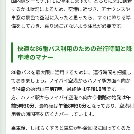
国内線ターミナルT1に停車しますが、どちらに先に到着
するかは状況によるため、空港に近づき、アナウンスや
車窓の景色で空港に入ったと思ったら、すぐに降りる準
備をしておき、乗り過ごさないよう注意が必要です。
快適な86番バス利用のための運行時間と降
車時のマナー
86番バスを最大限に活用するために、運行時間も把握し
ておきましょう。ノイバイ空港からハノイ駅方面へ向か
う
往路
の始発は
午前7時
、最終便は
午後10時
です。一
方、ハノイ駅からノイバイ空港へ向かう
復路
の始発は
午
前5時30分
、最終便は
午後8時30分
となっており、空港利
用者の時間帯を広くカバーしています。
乗車後、しばらくすると車掌が料金回収に回ってくるた