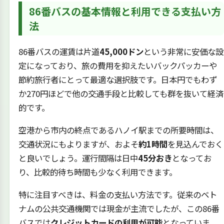
86番バスの基本情報と利用できる支払い方
法
86番バスの運賃は片道
45,000ドン
という非常に安価な設
定になっており、旅の費用を抑えたいバックパッカーや
節約旅行者にとって最適な選択肢です。日本円でもわず
か270円ほどで他の交通手段と比較しても群を抜いて経済
的です。
空港から市内の終点であるハノイ駅までの所要時間は、
交通状況にもよりますが、およそ
約1時間
を見込んでおく
と良いでしょう。運行間隔は日中
45分おき
となってお
り、比較的待ち時間も少なく利用できます。
特に注目すべきは、料金の支払い方法です。従来のベト
ナムの公共交通機関では現金が主流でしたが、この86番
バスでは
クレジットカードの利用が可能
となっていま