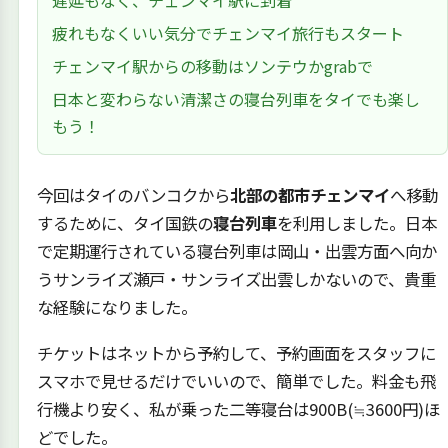
遅延もなく、チェンマイ駅に到着
疲れもなくいい気分でチェンマイ旅行もスタート
チェンマイ駅からの移動はソンテウかgrabで
日本と変わらない清潔さの寝台列車をタイでも楽し
もう！
今回はタイのバンコクから
北部の都市チェンマイ
へ移動
するために、タイ国鉄の
寝台列車
を利用しました。日本
で定期運行されている寝台列車は岡山・出雲方面へ向か
うサンライズ瀬戸・サンライズ出雲しかないので、貴重
な経験になりました。
チケットはネットから予約して、予約画面をスタッフに
スマホで見せるだけでいいので、簡単でした。料金も飛
行機より安く、私が乗った二等寝台は900B(≒3600円)ほ
どでした。