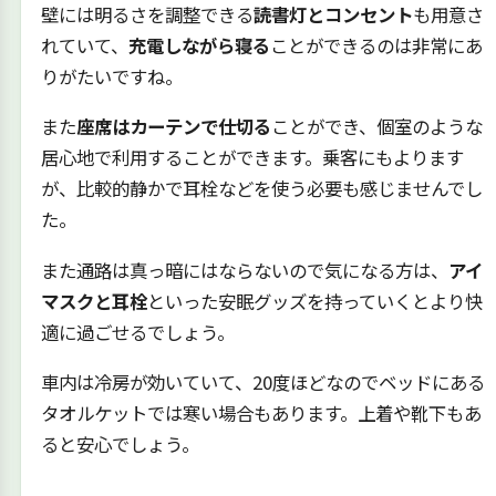
壁には明るさを調整できる
読書灯とコンセント
も用意さ
れていて、
充電しながら寝る
ことができるのは非常にあ
りがたいですね。
また
座席はカーテンで仕切る
ことができ、個室のような
居心地で利用することができます。乗客にもよります
が、比較的静かで耳栓などを使う必要も感じませんでし
た。
また通路は真っ暗にはならないので気になる方は、
アイ
マスクと耳栓
といった安眠グッズを持っていくとより快
適に過ごせるでしょう。
車内は冷房が効いていて、20度ほどなのでベッドにある
タオルケットでは寒い場合もあります。上着や靴下もあ
ると安心でしょう。