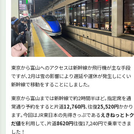
東京から富山へのアクセスは新幹線か飛行機が主な手段
ですが､2月は雪の影響により遅延や運休が発生しにくい
新幹線で移動をすることにしました｡
東京から富山までは新幹線で約2時間半ほど｡指定席を通
常通り予約をすると片道
12,760円
､往復
25,520円
かかり
ます｡今回はJR東日本の先得きっぷである
えきねっとトク
だ値
を利用して､片道
8620円
往復17,240円で乗車できま
した！