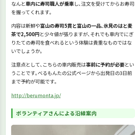
なんと
車内に寿司職人が乗車
し､注文を受けてからお寿司
を握ってくれます｡
内容は新鮮や
富山の寿司5貫と富山の一品､氷見のはと麦
茶で2,500円
と少々値が張りますが､それでも車内でにぎ
りたての寿司を食べれるという体験は貴重なものではな
いでしょうか｡
注意点として､こちらの車内販売は
事前に予約が必要
とい
うことです｡べるもんたの公式ページから出発日の3日前
まで予約が可能です｡
http://berumonta.jp/
ボランティアさんによる沿線案内