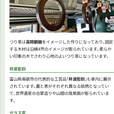
つり革は
高岡銅器
をイメージした作りになっており､固定
する木材は沿線4市のイメージが彫られています｡柔らか
い印象の木でさわり心地のよいつり革になっています。
井波彫刻
富山県南砺市の代表的な工芸品｢
井波彫刻
｣も車内に展示
されています｡裏と表がそれぞれ異なる絵柄となってい
て､世界遺産の合掌造りや山間の風景画が彫られていま
す｡
ガラス窓