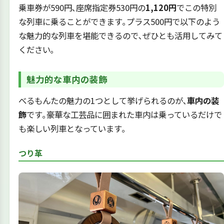
乗車券が590円､座席指定券530円の
1,120円
でこの特別
な列車に乗ることができます｡プラス500円で以下のよう
な魅力的な列車を堪能できるので､ぜひとも活用してみて
ください｡
魅力的な車内の装飾
べるもんたの魅力の1つとして挙げられるのが､
車内の装
飾
です｡豪華な工芸品に囲まれた車内は乗っているだけで
も楽しい列車となっています｡
つり革