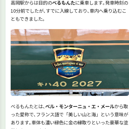
高岡駅からは目的の
べるもんた
に乗車します｡発車時刻の
10分前でしたが､すでに入線しており､車内へ乗り込むこ
ともできました｡
べるもんたとは､
ベル・モンターニュ・エ・メール
から取
った愛称で､フランス語で「美しい山と海」という意味が
あります｡車体も濃い緑色に金の縁取りといった豪華な塗