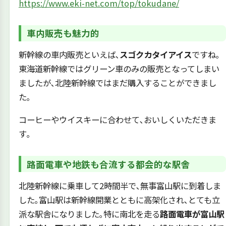
https://www.eki-net.com/top/tokudane/
車内販売も魅力的
新幹線の車内販売といえば､
スゴクカタイアイス
ですね｡
東海道新幹線ではグリーン車のみの販売となってしまい
ましたが､北陸新幹線ではまだ購入することができまし
た｡
コーヒーやウイスキーに合わせて､おいしくいただきま
す｡
路面電車や地鉄も合流する都会的な駅舎
北陸新幹線に乗車して2時間半で､無事富山駅に到着しま
した｡富山駅は新幹線開業とともに高架化され､とても立
派な駅舎になりました｡特に南北を走る
路面電車が富山駅